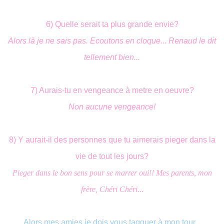
6) Quelle serait ta plus grande envie?
Alors là je ne sais pas. Ecoutons en cloque... Renaud le dit
tellement bien...
7) Aurais-tu en vengeance à metre en oeuvre?
Non aucune vengeance!
8) Y aurait-il des personnes que tu aimerais pieger dans la
vie de tout les jours?
Pieger dans le bon sens pour se marrer oui!! Mes parents, mon
frère, Chéri Chéri...
Alors mes amies je dois vous tagguer à mon tour...