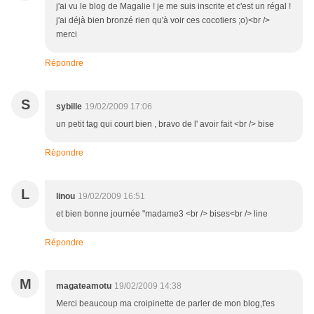
j'ai vu le blog de Magalie ! je me suis inscrite et c'est un régal !
j'ai déjà bien bronzé rien qu'à voir ces cocotiers ;o)<br />
merci
Répondre
S
sybille
19/02/2009 17:06
un petit tag qui court bien , bravo de l' avoir fait <br /> bise
Répondre
L
linou
19/02/2009 16:51
et bien bonne journée "madame3 <br /> bises<br /> line
Répondre
M
magateamotu
19/02/2009 14:38
Merci beaucoup ma croipinette de parler de mon blog,t'es