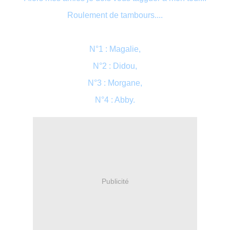
Roulement de tambours....
N°1 : Magalie,
N°2 : Didou,
N°3 : Morgane,
N°4 : Abby.
Publicité