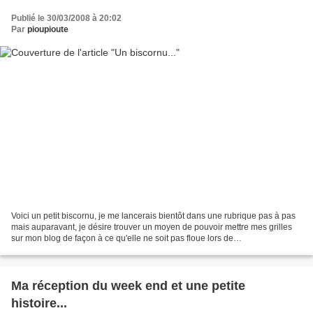
Publié le 30/03/2008 à 20:02
Par
pioupioute
Voici un petit biscornu, je me lancerais bientôt dans une rubrique pas à pas
mais auparavant, je désire trouver un moyen de pouvoir mettre mes grilles
sur mon blog de façon à ce qu'elle ne soit pas floue lors de
l'agrandissement. En attendant , il existe...
Ma réception du week end et une petite
histoire...