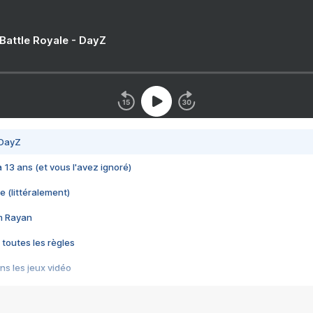
 Battle Royale - DayZ
 DayZ
 a 13 ans (et vous l'avez ignoré)
e (littéralement)
im Rayan
 toutes les règles
s les jeux vidéo
us choquant de Rockstar ? - Le scandale BULLY