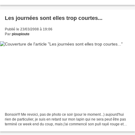
dernière patte.
Les journées sont elles trop courtes...
Publié le 23/03/2008 à 19:06
Par
pioupioute
Bonsoir!!! Me revoici, pas de photo ce soir (pour le moment...) aujourd'hui
rien de particulier, je suis en retard sur mon lapin qui ne sera peut être pas
terminé ce week end du coup, mais j'ai commencé son pull rayé rouge et
son doudou "ours". Je dois...