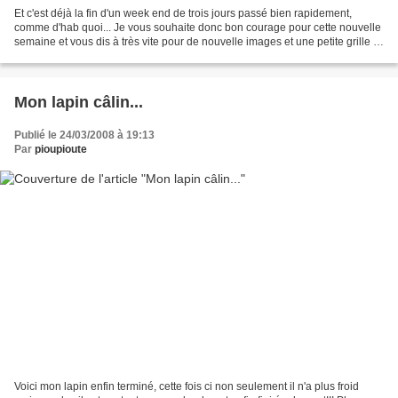
Et c'est déjà la fin d'un week end de trois jours passé bien rapidement,
comme d'hab quoi... Je vous souhaite donc bon courage pour cette nouvelle
semaine et vous dis à très vite pour de nouvelle images et une petite grille si
je réussis à me débrouiller...
Mon lapin câlin...
Publié le 24/03/2008 à 19:13
Par
pioupioute
Voici mon lapin enfin terminé, cette fois ci non seulement il n'a plus froid