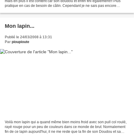
mais en plus il est content car son doudou et enfin fini également!!! Plus
pratique en cas de besoin de câlin. Cependant je ne sais pas encore
comment le finalisé, je l'encadrerai...
Mon lapin...
Publié le 24/03/2008 à 13:31
Par
pioupioute
Voilà mon lapin qui a quand même bien moins froid avec son pull col roulé,
rayé rouge pour un peu de couleurs dans ce monde de brut. Normalement
fin de ce lapin aujourd'hui, il ne me reste que la fin de son Doudou et sa