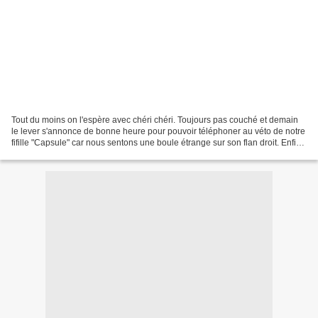
Tout du moins on l'espère avec chéri chéri. Toujours pas couché et demain
le lever s'annonce de bonne heure pour pouvoir téléphoner au véto de notre
fifille "Capsule" car nous sentons une boule étrange sur son flan droit. Enfin,
j'espère surtout que ce...