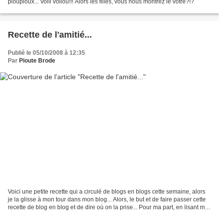
pioupioux... Voili voilou!!! Alors les filles, vous nous montrez le votre?!?
Recette de l'amitié...
Publié le 05/10/2008 à 12:35
Par
Pioute Brode
Voici une petite recette qui a circulé de blogs en blogs cette semaine, alors
je la glisse à mon tour dans mon blog... Alors, le but et de faire passer cette
recette de blog en blog et de dire où on la prise... Pour ma part, en lisant mes
200 mails vendredi...