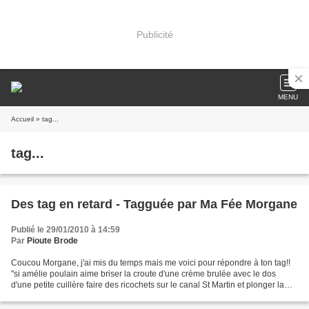
Publicité
MENU
Accueil
» tag...
tag...
Des tag en retard - Tagguée par Ma Fée Morgane
Publié le 29/01/2010 à 14:59
Par
Pioute Brode
Coucou Morgane, j'ai mis du temps mais me voici pour répondre à ton tag!!
"si amélie poulain aime briser la croute d'une crème brulée avec le dos
d'une petite cuillère faire des ricochets sur le canal St Martin et plonger la
main dans un sac à grain,...