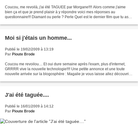
Coucou, me revoilà, j'ai été TAGUEE par Morgane!!!! Alors comme j'aime
bien ça et que je prend plaisir à y répondre voici mes réponses au
questionnaire!!! Diamant ou perle ? Perle Quel est le dernier film que tu as
vu ? American Gangster Ta série TV favorite...
Moi si j'étais un homme...
Publié le 19/02/2009 à 13:19
Par
Pioute Brode
Coucou me revoilou.... Et oui dure semaine après l'exam, plus d'internet,
GRRRR vive la nouvelle technologie!!!! Une petite annonce et une toute
nouvelle arrivée sur la blogosphère : Magalie je vous laisse allez découvrir
son blog, son monde, et je te...
J'ai été taguée....
Publié le 16/01/2009 à 14:12
Par
Pioute Brode