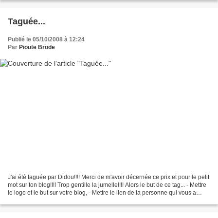
Taguée...
Publié le 05/10/2008 à 12:24
Par
Pioute Brode
J'ai été taguée par Didou!!!! Merci de m'avoir décernée ce prix et pour le petit
mot sur ton blog!!!! Trop gentille la jumelle!!!! Alors le but de ce tag... - Mettre
le logo et le but sur votre blog, - Mettre le lien de la personne qui vous a
décerné...