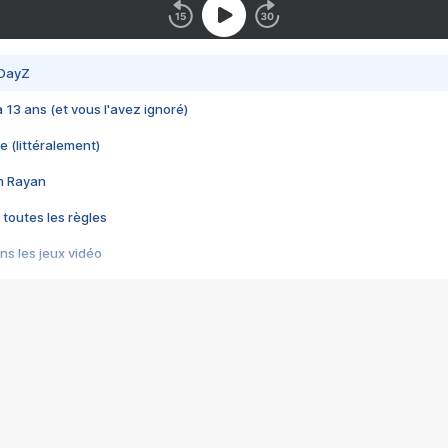
 DayZ
 a 13 ans (et vous l'avez ignoré)
e (littéralement)
im Rayan
 toutes les règles
s les jeux vidéo
us choquant de Rockstar ? - Le scandale BULLY
e plus moche de Steam
du RÊVE tourne au CAUCHEMAR
pendant 8 heures
it… à tort