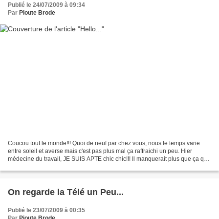
Publié le 24/07/2009 à 09:34
Par
Pioute Brode
Coucou tout le monde!!! Quoi de neuf par chez vous, nous le temps varie
entre soleil et averse mais c'est pas plus mal ça raffraichi un peu. Hier
médecine du travail, JE SUIS APTE chic chic!!! Il manquerait plus que ça que
je ne sois pas apte, enfin,...
On regarde la Télé un Peu...
Publié le 23/07/2009 à 00:35
Par
Pioute Brode