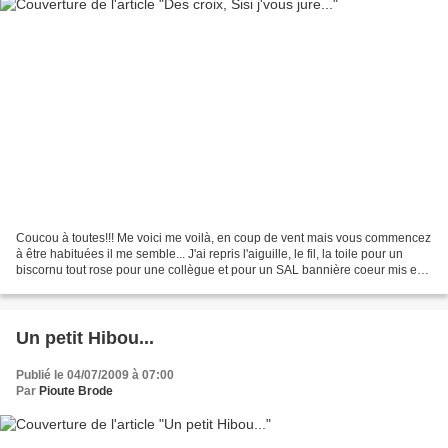
Coucou à toutes!!! Me voici me voilà, en coup de vent mais vous commencez
à être habituées il me semble... J'ai repris l'aiguille, le fil, la toile pour un
biscornu tout rose pour une collègue et pour un SAL bannière coeur mis en
place sur le forum "les...
Un petit Hibou...
Publié le 04/07/2009 à 07:00
Par
Pioute Brode