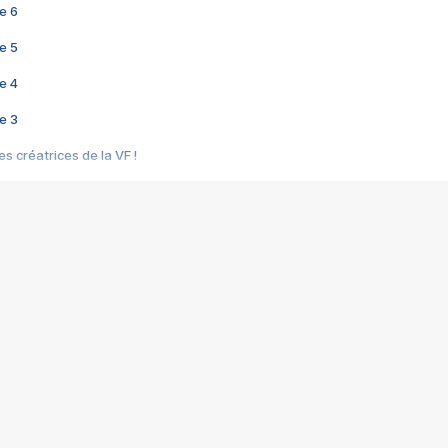
e 6
e 5
e 4
e 3
s créatrices de la VF !
e 2
e 1
e Mektoub My Love arrive enfin ! Rencontre avec Shaïn Boumedine et Sal
i : après Toni en famille
elle réalise le bouleversant Dites lui que je l'aime
ais ! Rencontre autour de Vie privée de Rebecca Zlotowski
 de Marguerite, Grave... Rencontre avec Ella Rumpf
 Les Rêveurs, un film intime sur la santé mentale