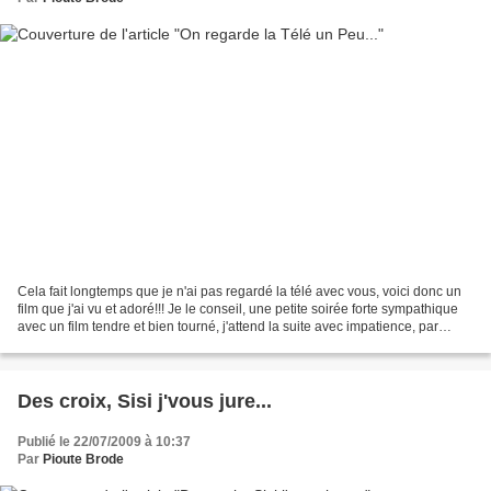
Cela fait longtemps que je n'ai pas regardé la télé avec vous, voici donc un
film que j'ai vu et adoré!!! Je le conseil, une petite soirée forte sympathique
avec un film tendre et bien tourné, j'attend la suite avec impatience, par
contre je ne comprend...
Des croix, Sisi j'vous jure...
Publié le 22/07/2009 à 10:37
Par
Pioute Brode