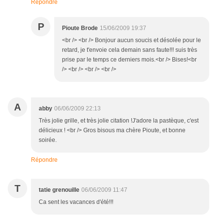
Répondre
P
Pioute Brode
15/06/2009 19:37
<br /> <br /> Bonjour aucun soucis et désolée pour le
retard, je t'envoie cela demain sans faute!!! suis très
prise par le temps ce derniers mois.<br /> Bises!<br
/> <br /> <br /> <br />
A
abby
06/06/2009 22:13
Très jolie grille, et très jolie citation !J'adore la pastèque, c'est
délicieux ! <br /> Gros bisous ma chère Pioute, et bonne
soirée.
Répondre
T
tatie grenouille
06/06/2009 11:47
Ca sent les vacances d'été!!!