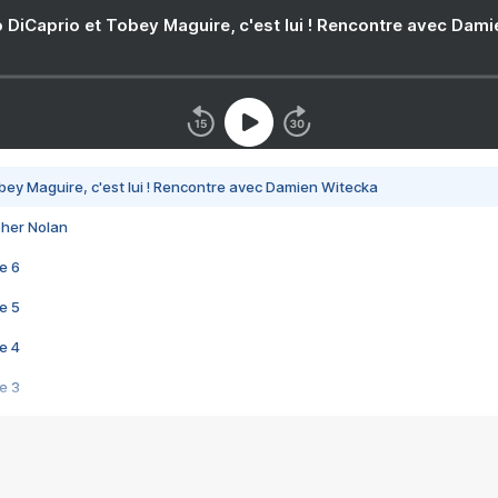
 DiCaprio et Tobey Maguire, c'est lui ! Rencontre avec Dam
bey Maguire, c'est lui ! Rencontre avec Damien Witecka
pher Nolan
e 6
e 5
e 4
e 3
s créatrices de la VF !
e 2