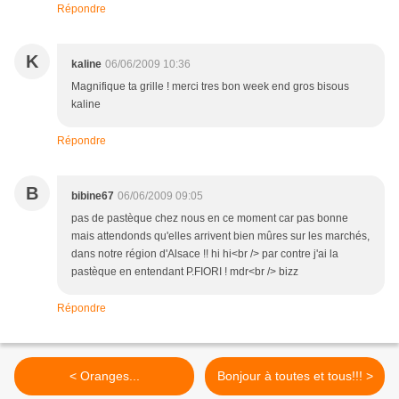
Répondre
K
kaline
06/06/2009 10:36
Magnifique ta grille ! merci tres bon week end gros bisous
kaline
Répondre
B
bibine67
06/06/2009 09:05
pas de pastèque chez nous en ce moment car pas bonne
mais attendonds qu'elles arrivent bien mûres sur les marchés,
dans notre région d'Alsace !! hi hi<br /> par contre j'ai la
pastèque en entendant P.FIORI ! mdr<br /> bizz
Répondre
< Oranges...
Bonjour à toutes et tous!!! >