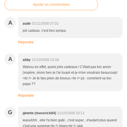
Ajouter un commentaire
A
aude
01/11/2008 07:02
joli cadeau. c'est tres sympa.
Répondre
A
abby
31/10/2008 23:08
Wahou en effet, quels jolis cadeaux ! C'était pas ton anniv
j'espère, sinon ben je l'ai loupé et je m'en voudrais beaucoup!
<br /> Je te fais plein de bisous.<br /> ps : comment va ton
papa ??
Répondre
G
ginette (maverick84)
31/10/2008 20:13
waouhhh , elle t'a bien gaté , c'est super , d'autant plus quand
c'est une surprise<br /> bises<br /> gigi