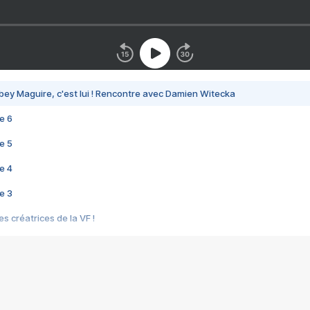
bey Maguire, c'est lui ! Rencontre avec Damien Witecka
e 6
e 5
e 4
e 3
s créatrices de la VF !
e 2
e 1
e Mektoub My Love arrive enfin ! Rencontre avec Shaïn Boumedine et Sal