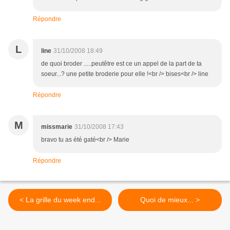
Répondre
L
line
31/10/2008 18:49
de quoi broder .....peutêtre est ce un appel de la part de ta
soeur...? une petite broderie pour elle !<br /> bises<br /> line
Répondre
M
missmarie
31/10/2008 17:43
bravo tu as été gaté<br /> Marie
Répondre
< La grille du week end...
Quoi de mieux... >