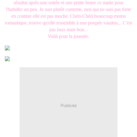
résultat après une soirée et une petite heure ce matin pour
l'habiller un peu. Je suis plutôt contente, moi qui ne suis pas forte
en couture elle est pas moche. Chéri-Chéri beaucoup moins
romantique, trouve qu'elle ressemble à une poupée vaudou... C'est
pas faux mais bon...
Voilà pour la journée.
Publicité