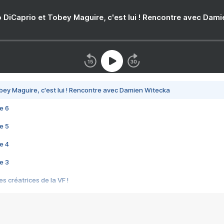
 DiCaprio et Tobey Maguire, c'est lui ! Rencontre avec Dam
bey Maguire, c'est lui ! Rencontre avec Damien Witecka
e 6
e 5
e 4
e 3
s créatrices de la VF !
e 2
e 1