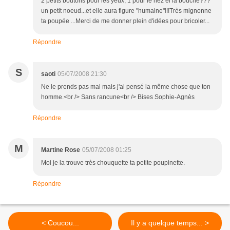
2 petits boutons pour les yeux, 1 pour le nez el la bouche???
un petit noeud...et elle aura figure "humaine"!!!Très mignonne
ta poupée ...Merci de me donner plein d'idées pour bricoler...
Répondre
S
saoti
05/07/2008 21:30
Ne le prends pas mal mais j'ai pensé la même chose que ton
homme.<br /> Sans rancune<br /> Bises Sophie-Agnès
Répondre
M
Martine Rose
05/07/2008 01:25
Moi je la trouve très chouquette ta petite poupinette.
Répondre
< Coucou...
Il y a quelque temps... >